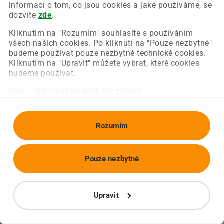
Chyba nastala na naší straně a už ji opravujeme.
informací o tom, co jsou cookies a jaké používáme, se
Zkuste prosím znovu načíst požadovanou stránku.
dozvíte
zde
.
Kliknutím na "Rozumím" souhlasíte s používáním
všech našich cookies. Po kliknutí na "Pouze nezbytné"
Obnovit stránku
Úvodní strana
budeme používat pouze nezbytné technické cookies.
Kliknutím na "Upravit" můžete vybrat, které cookies
budeme používat.
Svou volbu můžete kdykoliv změnit.
Rozumím
Pouze nezbytné
Upravit