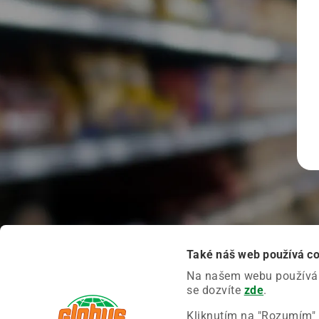
Také náš web používá c
Na našem webu používáme
se dozvíte
zde
.
Kliknutím na "Rozumím" 