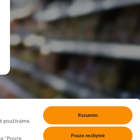
Rozumím
ké používáme,
Pouze nezbytné
na "Pouze