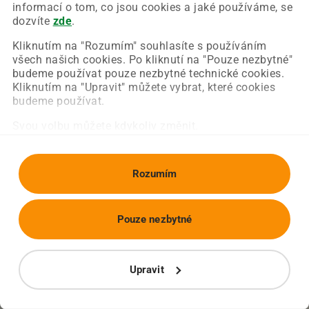
Chyba nastala na naší straně a už ji opravujeme.
informací o tom, co jsou cookies a jaké používáme, se
Zkuste prosím znovu načíst požadovanou stránku.
dozvíte
zde
.
Kliknutím na "Rozumím" souhlasíte s používáním
všech našich cookies. Po kliknutí na "Pouze nezbytné"
Obnovit stránku
Úvodní strana
budeme používat pouze nezbytné technické cookies.
Kliknutím na "Upravit" můžete vybrat, které cookies
budeme používat.
Svou volbu můžete kdykoliv změnit.
Rozumím
Pouze nezbytné
Upravit