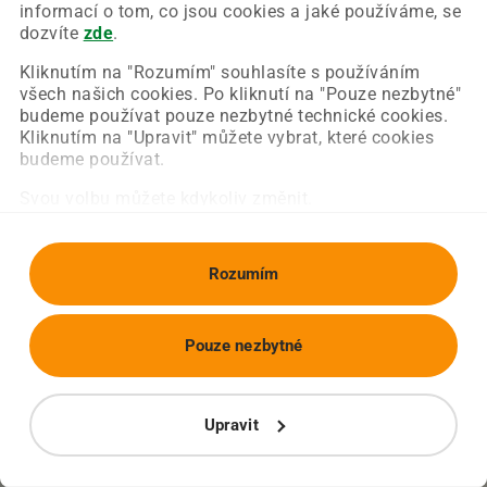
Chyba nastala na naší straně a už ji opravujeme.
informací o tom, co jsou cookies a jaké používáme, se
Zkuste prosím znovu načíst požadovanou stránku.
dozvíte
zde
.
Kliknutím na "Rozumím" souhlasíte s používáním
všech našich cookies. Po kliknutí na "Pouze nezbytné"
Obnovit stránku
Úvodní strana
budeme používat pouze nezbytné technické cookies.
Kliknutím na "Upravit" můžete vybrat, které cookies
budeme používat.
Svou volbu můžete kdykoliv změnit.
Rozumím
Pouze nezbytné
Upravit