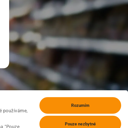
Rozumím
ké používáme,
Pouze nezbytné
na "Pouze