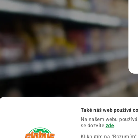
Také náš web používá c
Na našem webu používáme
se dozvíte
zde
.
Kliknutím na "Rozumím" 