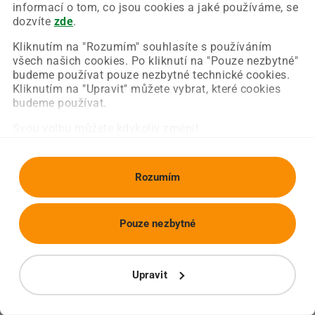
Chyba nastala na naší straně a už ji opravujeme.
informací o tom, co jsou cookies a jaké používáme, se
Zkuste prosím znovu načíst požadovanou stránku.
dozvíte
zde
.
Kliknutím na "Rozumím" souhlasíte s používáním
všech našich cookies. Po kliknutí na "Pouze nezbytné"
Obnovit stránku
Úvodní strana
budeme používat pouze nezbytné technické cookies.
Kliknutím na "Upravit" můžete vybrat, které cookies
budeme používat.
Svou volbu můžete kdykoliv změnit.
Rozumím
Pouze nezbytné
Upravit