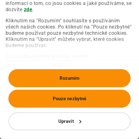
Chyba nastala na naší straně a už ji opravujeme.
informací o tom, co jsou cookies a jaké používáme, se
Zkuste prosím znovu načíst požadovanou stránku.
dozvíte
zde
.
Kliknutím na "Rozumím" souhlasíte s používáním
všech našich cookies. Po kliknutí na "Pouze nezbytné"
Obnovit stránku
Úvodní strana
budeme používat pouze nezbytné technické cookies.
Kliknutím na "Upravit" můžete vybrat, které cookies
budeme používat.
Svou volbu můžete kdykoliv změnit.
Rozumím
Pouze nezbytné
Upravit