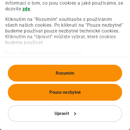
Chyba nastala na naší straně a už ji opravujeme.
informací o tom, co jsou cookies a jaké používáme, se
Zkuste prosím znovu načíst požadovanou stránku.
dozvíte
zde
.
Kliknutím na "Rozumím" souhlasíte s používáním
všech našich cookies. Po kliknutí na "Pouze nezbytné"
Obnovit stránku
Úvodní strana
budeme používat pouze nezbytné technické cookies.
Kliknutím na "Upravit" můžete vybrat, které cookies
budeme používat.
Svou volbu můžete kdykoliv změnit.
Rozumím
Pouze nezbytné
Upravit