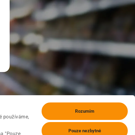
Rozumím
ké používáme,
Pouze nezbytné
na "Pouze