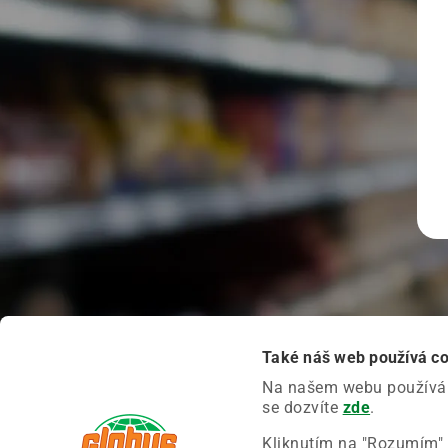
Také náš web používá c
Na našem webu používáme
se dozvíte
zde
.
Kliknutím na "Rozumím" 