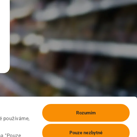
Rozumím
ké používáme,
Pouze nezbytné
na "Pouze