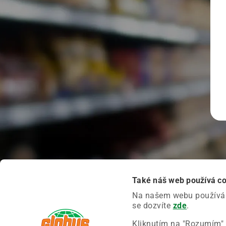
Také náš web používá c
Na našem webu používáme
se dozvíte
zde
.
Kliknutím na "Rozumím" 