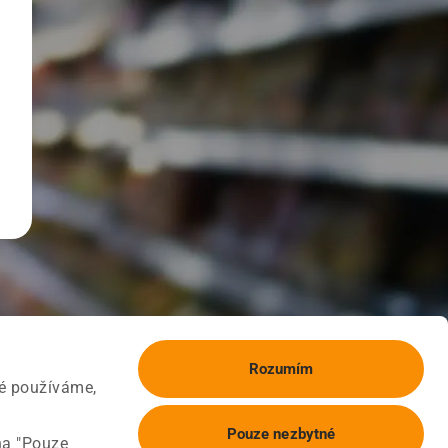
Rozumím
ké používáme,
Pouze nezbytné
na "Pouze