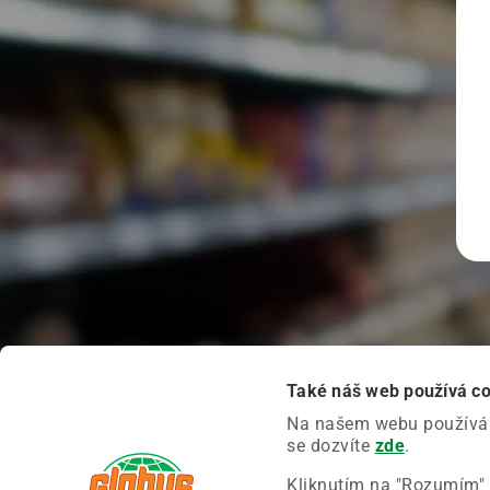
Také náš web používá c
Na našem webu používáme
se dozvíte
zde
.
Kliknutím na "Rozumím" 