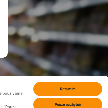
Rozumím
ké používáme,
Pouze nezbytné
na "Pouze