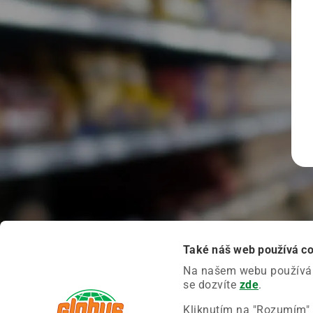
Také náš web používá c
Na našem webu používáme
se dozvíte
zde
.
Kliknutím na "Rozumím" 