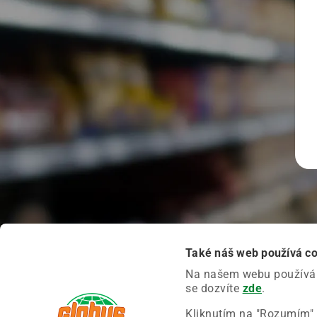
Také náš web používá c
Na našem webu používáme
se dozvíte
zde
.
Kliknutím na "Rozumím" 