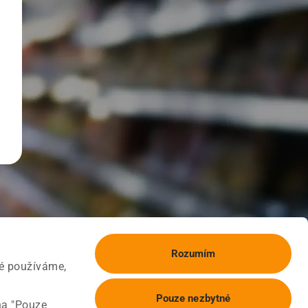
Rozumím
ké používáme,
Pouze nezbytné
na "Pouze