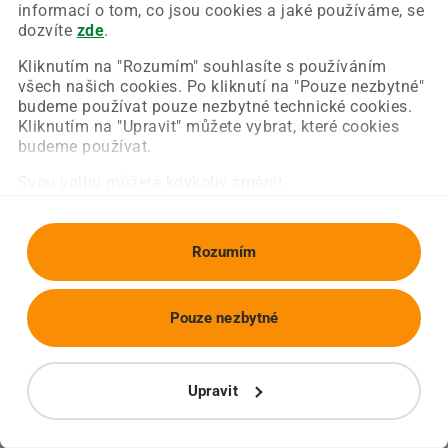
Chyba nastala na naší straně a už ji opravujeme.
informací o tom, co jsou cookies a jaké používáme, se
Zkuste prosím znovu načíst požadovanou stránku.
dozvíte
zde
.
Kliknutím na "Rozumím" souhlasíte s používáním
všech našich cookies. Po kliknutí na "Pouze nezbytné"
Obnovit stránku
Úvodní strana
budeme používat pouze nezbytné technické cookies.
Kliknutím na "Upravit" můžete vybrat, které cookies
budeme používat.
Svou volbu můžete kdykoliv změnit.
Rozumím
Pouze nezbytné
Upravit