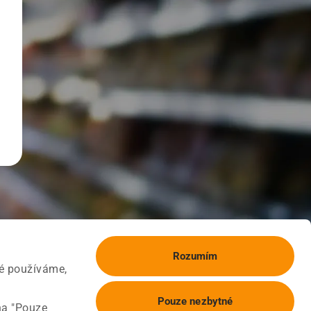
Rozumím
ké používáme,
Pouze nezbytné
na "Pouze