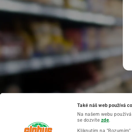
Také náš web používá c
Na našem webu používáme
se dozvíte
zde
.
Kliknutím na "Rozumím" 