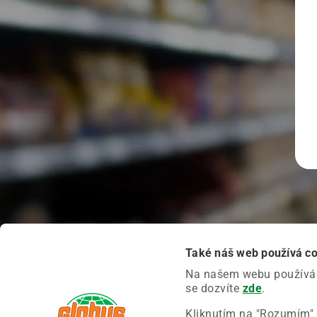
Také náš web používá c
Na našem webu používáme
se dozvíte
zde
.
Kliknutím na "Rozumím" 