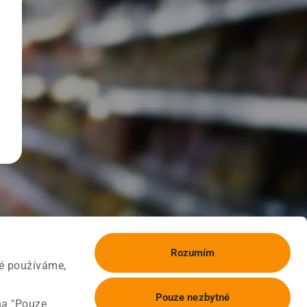
Rozumím
ké používáme,
Pouze nezbytné
na "Pouze