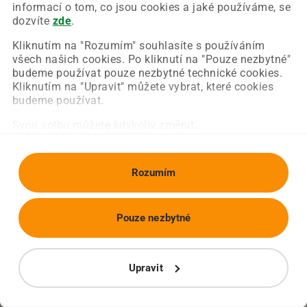
Chyba nastala na naší straně a už ji opravujeme.
informací o tom, co jsou cookies a jaké používáme, se
Zkuste prosím znovu načíst požadovanou stránku.
dozvíte
zde
.
Kliknutím na "Rozumím" souhlasíte s používáním
všech našich cookies. Po kliknutí na "Pouze nezbytné"
Obnovit stránku
Úvodní strana
budeme používat pouze nezbytné technické cookies.
Kliknutím na "Upravit" můžete vybrat, které cookies
budeme používat.
Svou volbu můžete kdykoliv změnit.
Rozumím
Pouze nezbytné
Upravit