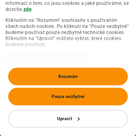
Chyba nastala na naší straně a už ji opravujeme.
informací o tom, co jsou cookies a jaké používáme, se
Zkuste prosím znovu načíst požadovanou stránku.
dozvíte
zde
.
Kliknutím na "Rozumím" souhlasíte s používáním
všech našich cookies. Po kliknutí na "Pouze nezbytné"
Obnovit stránku
Úvodní strana
budeme používat pouze nezbytné technické cookies.
Kliknutím na "Upravit" můžete vybrat, které cookies
budeme používat.
Svou volbu můžete kdykoliv změnit.
Rozumím
Pouze nezbytné
Upravit