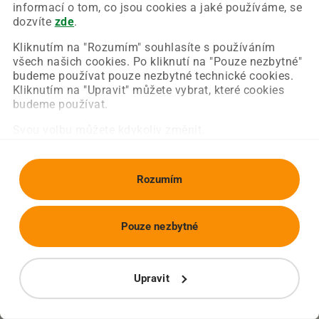
Chyba nastala na naší straně a už ji opravujeme.
informací o tom, co jsou cookies a jaké používáme, se
Zkuste prosím znovu načíst požadovanou stránku.
dozvíte
zde
.
Kliknutím na "Rozumím" souhlasíte s používáním
všech našich cookies. Po kliknutí na "Pouze nezbytné"
Obnovit stránku
Úvodní strana
budeme používat pouze nezbytné technické cookies.
Kliknutím na "Upravit" můžete vybrat, které cookies
budeme používat.
Svou volbu můžete kdykoliv změnit.
Rozumím
Pouze nezbytné
Upravit