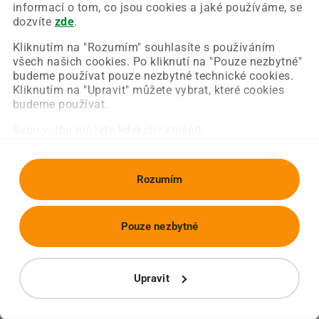
Chyba nastala na naší straně a už ji opravujeme.
informací o tom, co jsou cookies a jaké používáme, se
Zkuste prosím znovu načíst požadovanou stránku.
dozvíte
zde
.
Kliknutím na "Rozumím" souhlasíte s používáním
všech našich cookies. Po kliknutí na "Pouze nezbytné"
Obnovit stránku
Úvodní strana
budeme používat pouze nezbytné technické cookies.
Kliknutím na "Upravit" můžete vybrat, které cookies
budeme používat.
Svou volbu můžete kdykoliv změnit.
Rozumím
Pouze nezbytné
Upravit