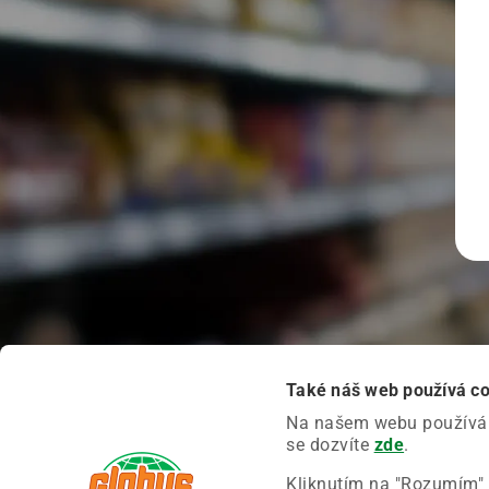
Také náš web používá c
Na našem webu používáme
se dozvíte
zde
.
Kliknutím na "Rozumím" 