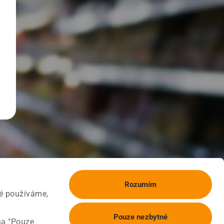
Rozumím
ké používáme,
Pouze nezbytné
na "Pouze