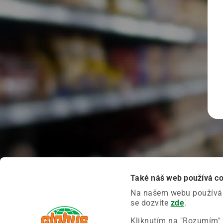
Také náš web používá c
Na našem webu používáme
se dozvíte
zde
.
Kliknutím na "Rozumím" 