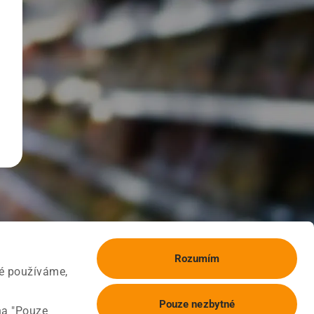
Rozumím
ké používáme,
Pouze nezbytné
na "Pouze