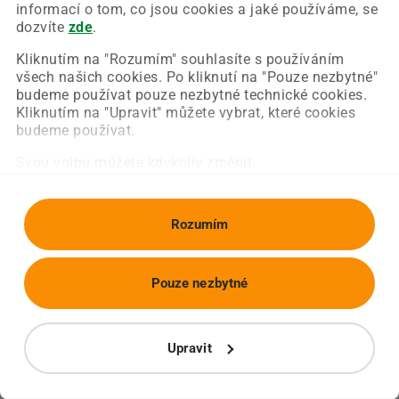
Chyba nastala na naší straně a už ji opravujeme.
informací o tom, co jsou cookies a jaké používáme, se
Zkuste prosím znovu načíst požadovanou stránku.
dozvíte
zde
.
Kliknutím na "Rozumím" souhlasíte s používáním
všech našich cookies. Po kliknutí na "Pouze nezbytné"
Obnovit stránku
Úvodní strana
budeme používat pouze nezbytné technické cookies.
Kliknutím na "Upravit" můžete vybrat, které cookies
budeme používat.
Svou volbu můžete kdykoliv změnit.
Rozumím
Pouze nezbytné
Upravit