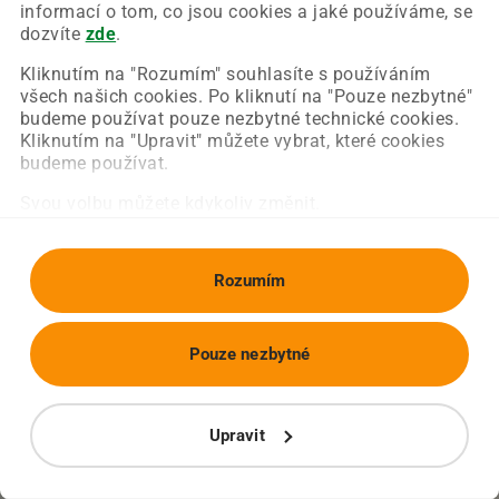
Chyba nastala na naší straně a už ji opravujeme.
informací o tom, co jsou cookies a jaké používáme, se
Zkuste prosím znovu načíst požadovanou stránku.
dozvíte
zde
.
Kliknutím na "Rozumím" souhlasíte s používáním
všech našich cookies. Po kliknutí na "Pouze nezbytné"
Obnovit stránku
Úvodní strana
budeme používat pouze nezbytné technické cookies.
Kliknutím na "Upravit" můžete vybrat, které cookies
budeme používat.
Svou volbu můžete kdykoliv změnit.
Rozumím
Pouze nezbytné
Upravit