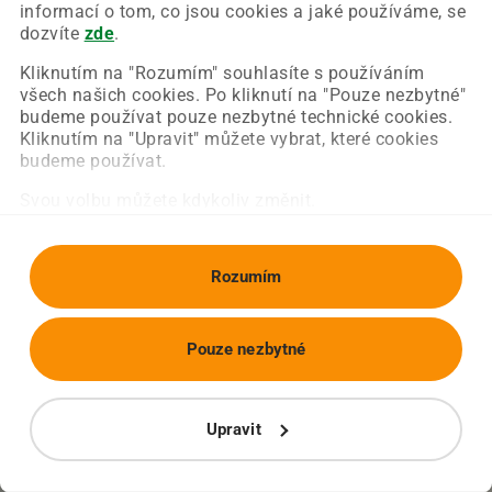
Chyba nastala na naší straně a už ji opravujeme.
informací o tom, co jsou cookies a jaké používáme, se
Zkuste prosím znovu načíst požadovanou stránku.
dozvíte
zde
.
Kliknutím na "Rozumím" souhlasíte s používáním
všech našich cookies. Po kliknutí na "Pouze nezbytné"
Obnovit stránku
Úvodní strana
budeme používat pouze nezbytné technické cookies.
Kliknutím na "Upravit" můžete vybrat, které cookies
budeme používat.
Svou volbu můžete kdykoliv změnit.
Rozumím
Pouze nezbytné
Upravit