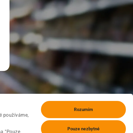
Rozumím
ké používáme,
Pouze nezbytné
na "Pouze