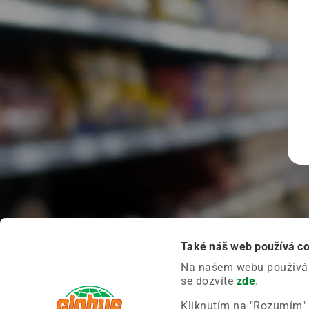
Také náš web používá c
Na našem webu používáme
se dozvíte
zde
.
Kliknutím na "Rozumím" 