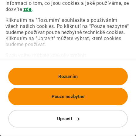
Chyba nastala na naší straně a už ji opravujeme.
informací o tom, co jsou cookies a jaké používáme, se
Zkuste prosím znovu načíst požadovanou stránku.
dozvíte
zde
.
Kliknutím na "Rozumím" souhlasíte s používáním
všech našich cookies. Po kliknutí na "Pouze nezbytné"
Obnovit stránku
Úvodní strana
budeme používat pouze nezbytné technické cookies.
Kliknutím na "Upravit" můžete vybrat, které cookies
budeme používat.
Svou volbu můžete kdykoliv změnit.
Rozumím
Pouze nezbytné
Upravit