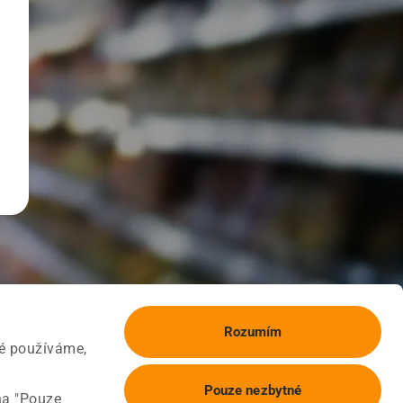
Rozumím
ké používáme,
Pouze nezbytné
na "Pouze