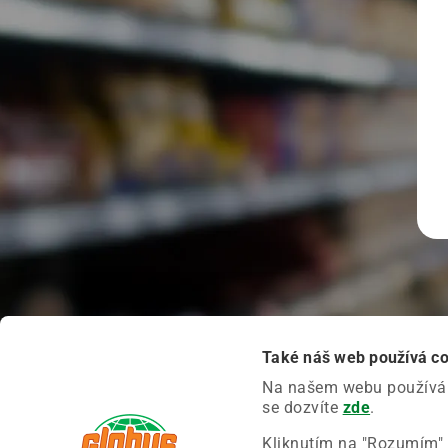
Také náš web používá c
Na našem webu používáme
se dozvíte
zde
.
Kliknutím na "Rozumím" 