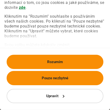
Chyba nastala na naší straně a už ji opravujeme.
informací o tom, co jsou cookies a jaké používáme, se
Zkuste prosím znovu načíst požadovanou stránku.
dozvíte
zde
.
Kliknutím na "Rozumím" souhlasíte s používáním
všech našich cookies. Po kliknutí na "Pouze nezbytné"
Obnovit stránku
Úvodní strana
budeme používat pouze nezbytné technické cookies.
Kliknutím na "Upravit" můžete vybrat, které cookies
budeme používat.
Svou volbu můžete kdykoliv změnit.
Rozumím
Pouze nezbytné
Upravit