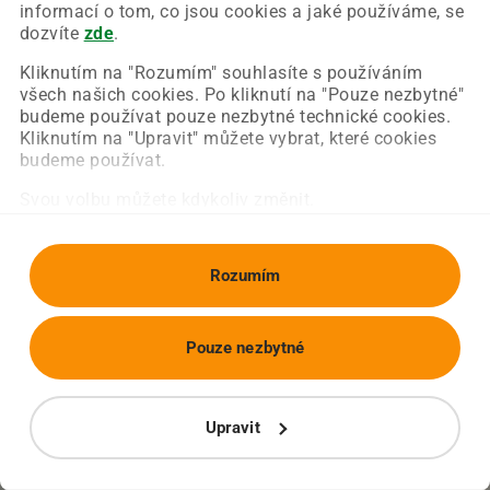
Chyba nastala na naší straně a už ji opravujeme.
informací o tom, co jsou cookies a jaké používáme, se
Zkuste prosím znovu načíst požadovanou stránku.
dozvíte
zde
.
Kliknutím na "Rozumím" souhlasíte s používáním
všech našich cookies. Po kliknutí na "Pouze nezbytné"
Obnovit stránku
Úvodní strana
budeme používat pouze nezbytné technické cookies.
Kliknutím na "Upravit" můžete vybrat, které cookies
budeme používat.
Svou volbu můžete kdykoliv změnit.
Rozumím
Pouze nezbytné
Upravit