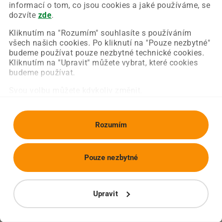
Chyba nastala na naší straně a už ji opravujeme.
informací o tom, co jsou cookies a jaké používáme, se
Zkuste prosím znovu načíst požadovanou stránku.
dozvíte
zde
.
Kliknutím na "Rozumím" souhlasíte s používáním
všech našich cookies. Po kliknutí na "Pouze nezbytné"
Obnovit stránku
Úvodní strana
budeme používat pouze nezbytné technické cookies.
Kliknutím na "Upravit" můžete vybrat, které cookies
budeme používat.
Svou volbu můžete kdykoliv změnit.
Rozumím
Pouze nezbytné
Upravit