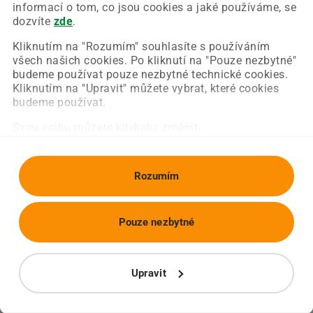
Chyba nastala na naší straně a už ji opravujeme.
informací o tom, co jsou cookies a jaké používáme, se
Zkuste prosím znovu načíst požadovanou stránku.
dozvíte
zde
.
Kliknutím na "Rozumím" souhlasíte s používáním
všech našich cookies. Po kliknutí na "Pouze nezbytné"
Obnovit stránku
Úvodní strana
budeme používat pouze nezbytné technické cookies.
Kliknutím na "Upravit" můžete vybrat, které cookies
budeme používat.
Svou volbu můžete kdykoliv změnit.
Rozumím
Pouze nezbytné
Upravit