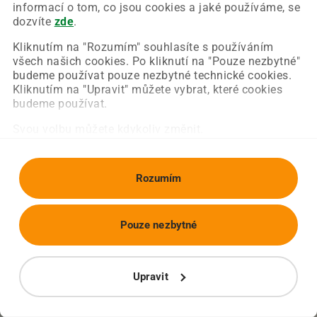
Chyba nastala na naší straně a už ji opravujeme.
informací o tom, co jsou cookies a jaké používáme, se
Zkuste prosím znovu načíst požadovanou stránku.
dozvíte
zde
.
Kliknutím na "Rozumím" souhlasíte s používáním
všech našich cookies. Po kliknutí na "Pouze nezbytné"
Obnovit stránku
Úvodní strana
budeme používat pouze nezbytné technické cookies.
Kliknutím na "Upravit" můžete vybrat, které cookies
budeme používat.
Svou volbu můžete kdykoliv změnit.
Rozumím
Pouze nezbytné
Upravit