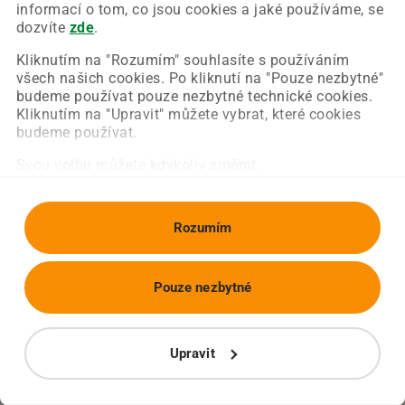
Chyba nastala na naší straně a už ji opravujeme.
informací o tom, co jsou cookies a jaké používáme, se
Zkuste prosím znovu načíst požadovanou stránku.
dozvíte
zde
.
Kliknutím na "Rozumím" souhlasíte s používáním
všech našich cookies. Po kliknutí na "Pouze nezbytné"
Obnovit stránku
Úvodní strana
budeme používat pouze nezbytné technické cookies.
Kliknutím na "Upravit" můžete vybrat, které cookies
budeme používat.
Svou volbu můžete kdykoliv změnit.
Rozumím
Pouze nezbytné
Upravit