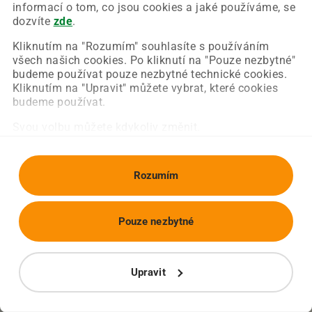
Chyba nastala na naší straně a už ji opravujeme.
informací o tom, co jsou cookies a jaké používáme, se
Zkuste prosím znovu načíst požadovanou stránku.
dozvíte
zde
.
Kliknutím na "Rozumím" souhlasíte s používáním
všech našich cookies. Po kliknutí na "Pouze nezbytné"
Obnovit stránku
Úvodní strana
budeme používat pouze nezbytné technické cookies.
Kliknutím na "Upravit" můžete vybrat, které cookies
budeme používat.
Svou volbu můžete kdykoliv změnit.
Rozumím
Pouze nezbytné
Upravit