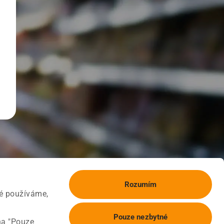
Rozumím
ké používáme,
Pouze nezbytné
na "Pouze