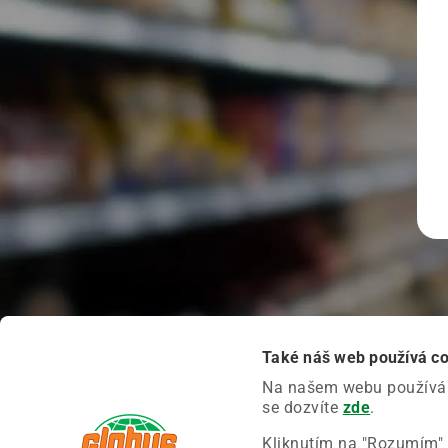
Také náš web používá c
Na našem webu používáme
se dozvíte
zde
.
Kliknutím na "Rozumím" 