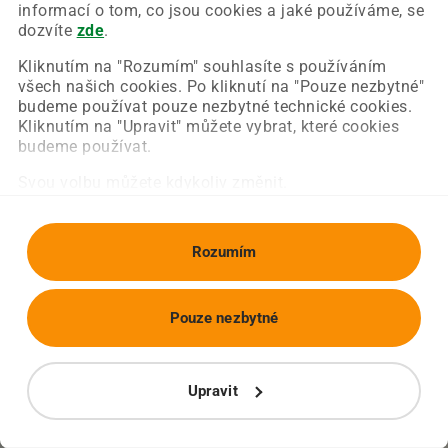
Chyba nastala na naší straně a už ji opravujeme.
informací o tom, co jsou cookies a jaké používáme, se
Zkuste prosím znovu načíst požadovanou stránku.
dozvíte
zde
.
Kliknutím na "Rozumím" souhlasíte s používáním
všech našich cookies. Po kliknutí na "Pouze nezbytné"
Obnovit stránku
Úvodní strana
budeme používat pouze nezbytné technické cookies.
Kliknutím na "Upravit" můžete vybrat, které cookies
budeme používat.
Svou volbu můžete kdykoliv změnit.
Rozumím
Pouze nezbytné
Upravit