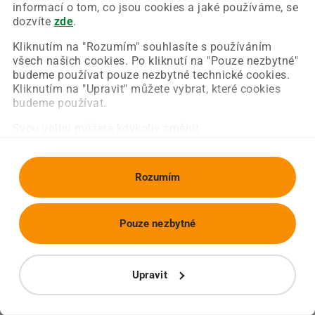
Chyba nastala na naší straně a už ji opravujeme.
informací o tom, co jsou cookies a jaké používáme, se
Zkuste prosím znovu načíst požadovanou stránku.
dozvíte
zde
.
Kliknutím na "Rozumím" souhlasíte s používáním
všech našich cookies. Po kliknutí na "Pouze nezbytné"
Obnovit stránku
Úvodní strana
budeme používat pouze nezbytné technické cookies.
Kliknutím na "Upravit" můžete vybrat, které cookies
budeme používat.
Svou volbu můžete kdykoliv změnit.
Rozumím
Pouze nezbytné
Upravit