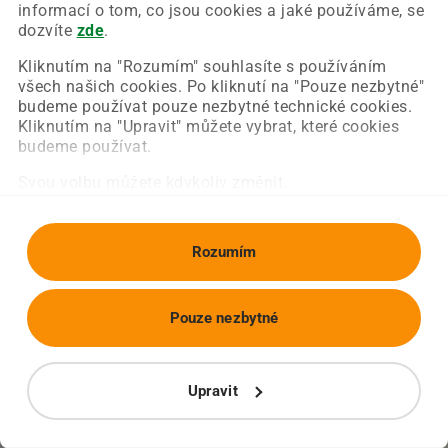
Chyba nastala na naší straně a už ji opravujeme.
informací o tom, co jsou cookies a jaké používáme, se
Zkuste prosím znovu načíst požadovanou stránku.
dozvíte
zde
.
Kliknutím na "Rozumím" souhlasíte s používáním
všech našich cookies. Po kliknutí na "Pouze nezbytné"
Obnovit stránku
Úvodní strana
budeme používat pouze nezbytné technické cookies.
Kliknutím na "Upravit" můžete vybrat, které cookies
budeme používat.
Svou volbu můžete kdykoliv změnit.
Rozumím
Pouze nezbytné
Upravit