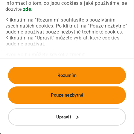
Chyba nastala na naší straně a už ji opravujeme.
informací o tom, co jsou cookies a jaké používáme, se
Zkuste prosím znovu načíst požadovanou stránku.
dozvíte
zde
.
Kliknutím na "Rozumím" souhlasíte s používáním
všech našich cookies. Po kliknutí na "Pouze nezbytné"
Obnovit stránku
Úvodní strana
budeme používat pouze nezbytné technické cookies.
Kliknutím na "Upravit" můžete vybrat, které cookies
budeme používat.
Svou volbu můžete kdykoliv změnit.
Rozumím
Pouze nezbytné
Upravit