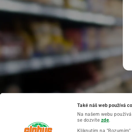
Také náš web používá c
Na našem webu používáme
se dozvíte
zde
.
Kliknutím na "Rozumím" 