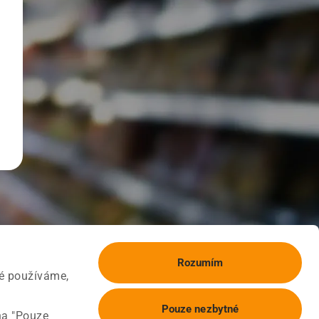
Rozumím
ké používáme,
Pouze nezbytné
na "Pouze