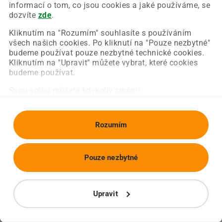
Chyba nastala na naší straně a už ji opravujeme.
informací o tom, co jsou cookies a jaké používáme, se
Zkuste prosím znovu načíst požadovanou stránku.
dozvíte
zde
.
Kliknutím na "Rozumím" souhlasíte s používáním
všech našich cookies. Po kliknutí na "Pouze nezbytné"
Obnovit stránku
Úvodní strana
budeme používat pouze nezbytné technické cookies.
Kliknutím na "Upravit" můžete vybrat, které cookies
budeme používat.
Svou volbu můžete kdykoliv změnit.
Rozumím
Pouze nezbytné
Upravit