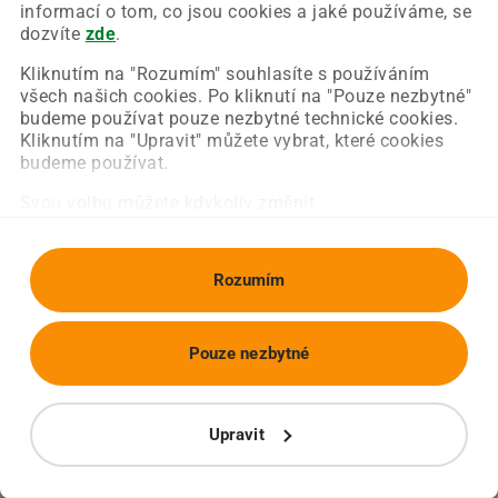
Chyba nastala na naší straně a už ji opravujeme.
informací o tom, co jsou cookies a jaké používáme, se
Zkuste prosím znovu načíst požadovanou stránku.
dozvíte
zde
.
Kliknutím na "Rozumím" souhlasíte s používáním
všech našich cookies. Po kliknutí na "Pouze nezbytné"
Obnovit stránku
Úvodní strana
budeme používat pouze nezbytné technické cookies.
Kliknutím na "Upravit" můžete vybrat, které cookies
budeme používat.
Svou volbu můžete kdykoliv změnit.
Rozumím
Pouze nezbytné
Upravit