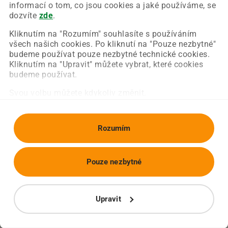
Chyba nastala na naší straně a už ji opravujeme.
informací o tom, co jsou cookies a jaké používáme, se
Zkuste prosím znovu načíst požadovanou stránku.
dozvíte
zde
.
Kliknutím na "Rozumím" souhlasíte s používáním
všech našich cookies. Po kliknutí na "Pouze nezbytné"
Obnovit stránku
Úvodní strana
budeme používat pouze nezbytné technické cookies.
Kliknutím na "Upravit" můžete vybrat, které cookies
budeme používat.
Svou volbu můžete kdykoliv změnit.
Rozumím
Pouze nezbytné
Upravit