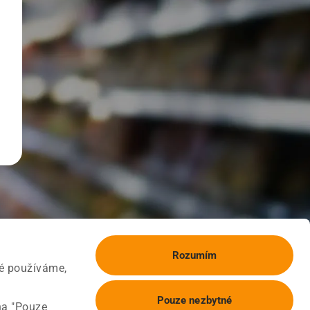
Rozumím
ké používáme,
Pouze nezbytné
na "Pouze