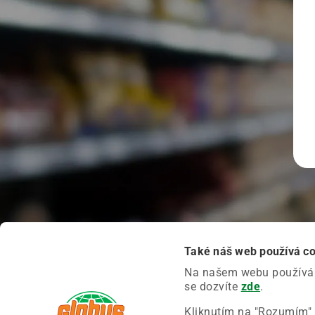
Také náš web používá c
Na našem webu používáme
se dozvíte
zde
.
Kliknutím na "Rozumím" 