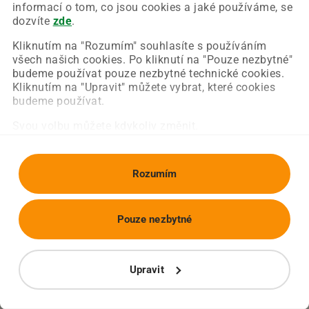
Chyba nastala na naší straně a už ji opravujeme.
informací o tom, co jsou cookies a jaké používáme, se
Zkuste prosím znovu načíst požadovanou stránku.
dozvíte
zde
.
Kliknutím na "Rozumím" souhlasíte s používáním
všech našich cookies. Po kliknutí na "Pouze nezbytné"
Obnovit stránku
Úvodní strana
budeme používat pouze nezbytné technické cookies.
Kliknutím na "Upravit" můžete vybrat, které cookies
budeme používat.
Svou volbu můžete kdykoliv změnit.
Rozumím
Pouze nezbytné
Upravit