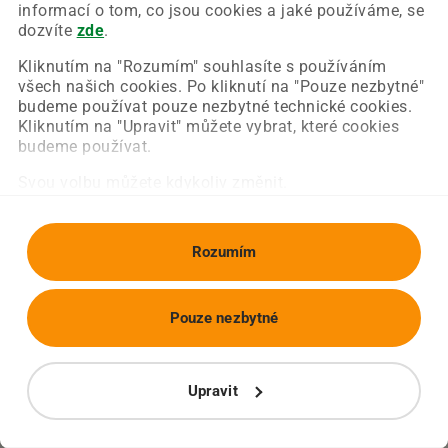
Chyba nastala na naší straně a už ji opravujeme.
informací o tom, co jsou cookies a jaké používáme, se
Zkuste prosím znovu načíst požadovanou stránku.
dozvíte
zde
.
Kliknutím na "Rozumím" souhlasíte s používáním
všech našich cookies. Po kliknutí na "Pouze nezbytné"
Obnovit stránku
Úvodní strana
budeme používat pouze nezbytné technické cookies.
Kliknutím na "Upravit" můžete vybrat, které cookies
budeme používat.
Svou volbu můžete kdykoliv změnit.
Rozumím
Pouze nezbytné
Upravit