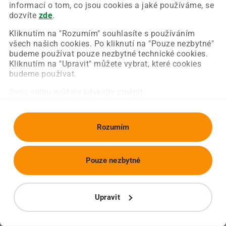
Chyba nastala na naší straně a už ji opravujeme.
informací o tom, co jsou cookies a jaké používáme, se
Zkuste prosím znovu načíst požadovanou stránku.
dozvíte
zde
.
Kliknutím na "Rozumím" souhlasíte s používáním
všech našich cookies. Po kliknutí na "Pouze nezbytné"
Obnovit stránku
Úvodní strana
budeme používat pouze nezbytné technické cookies.
Kliknutím na "Upravit" můžete vybrat, které cookies
budeme používat.
Svou volbu můžete kdykoliv změnit.
Rozumím
Pouze nezbytné
Upravit