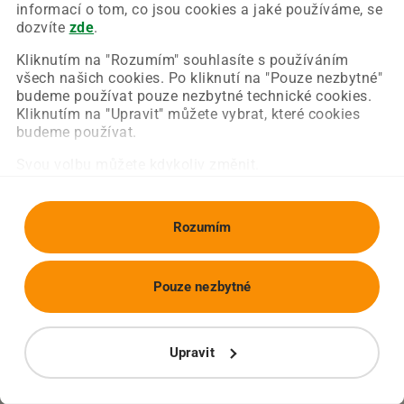
Chyba nastala na naší straně a už ji opravujeme.
informací o tom, co jsou cookies a jaké používáme, se
Zkuste prosím znovu načíst požadovanou stránku.
dozvíte
zde
.
Kliknutím na "Rozumím" souhlasíte s používáním
všech našich cookies. Po kliknutí na "Pouze nezbytné"
Obnovit stránku
Úvodní strana
budeme používat pouze nezbytné technické cookies.
Kliknutím na "Upravit" můžete vybrat, které cookies
budeme používat.
Svou volbu můžete kdykoliv změnit.
Rozumím
Pouze nezbytné
Upravit