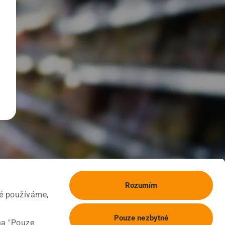
Rozumím
ké používáme,
Pouze nezbytné
na "Pouze