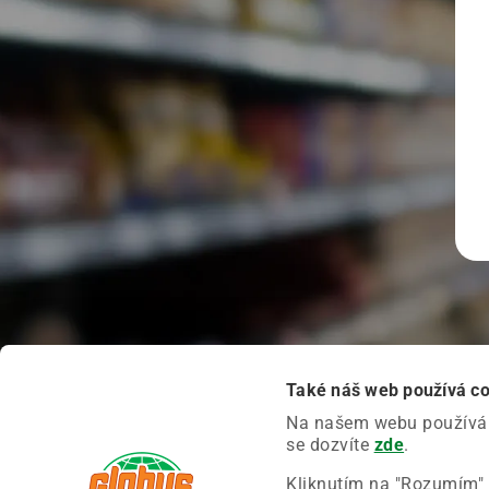
Také náš web používá c
Na našem webu používáme
se dozvíte
zde
.
Kliknutím na "Rozumím" 